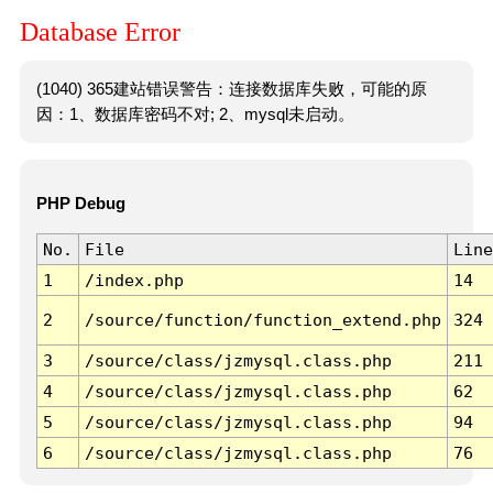
Database Error
(1040) 365建站错误警告：连接数据库失败，可能的原
因：1、数据库密码不对; 2、mysql未启动。
PHP Debug
No.
File
Line
1
/index.php
14
2
/source/function/function_extend.php
324
3
/source/class/jzmysql.class.php
211
4
/source/class/jzmysql.class.php
62
5
/source/class/jzmysql.class.php
94
6
/source/class/jzmysql.class.php
76