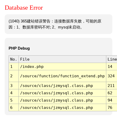
Database Error
(1040) 365建站错误警告：连接数据库失败，可能的原
因：1、数据库密码不对; 2、mysql未启动。
PHP Debug
No.
File
Line
1
/index.php
14
2
/source/function/function_extend.php
324
3
/source/class/jzmysql.class.php
211
4
/source/class/jzmysql.class.php
62
5
/source/class/jzmysql.class.php
94
6
/source/class/jzmysql.class.php
76