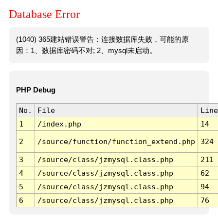
Database Error
(1040) 365建站错误警告：连接数据库失败，可能的原
因：1、数据库密码不对; 2、mysql未启动。
PHP Debug
No.
File
Line
1
/index.php
14
2
/source/function/function_extend.php
324
3
/source/class/jzmysql.class.php
211
4
/source/class/jzmysql.class.php
62
5
/source/class/jzmysql.class.php
94
6
/source/class/jzmysql.class.php
76