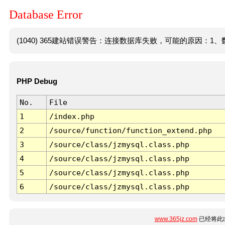
Database Error
(1040) 365建站错误警告：连接数据库失败，可能的原因：1、数
PHP Debug
No.
File
1
/index.php
2
/source/function/function_extend.php
3
/source/class/jzmysql.class.php
4
/source/class/jzmysql.class.php
5
/source/class/jzmysql.class.php
6
/source/class/jzmysql.class.php
www.365jz.com
已经将此