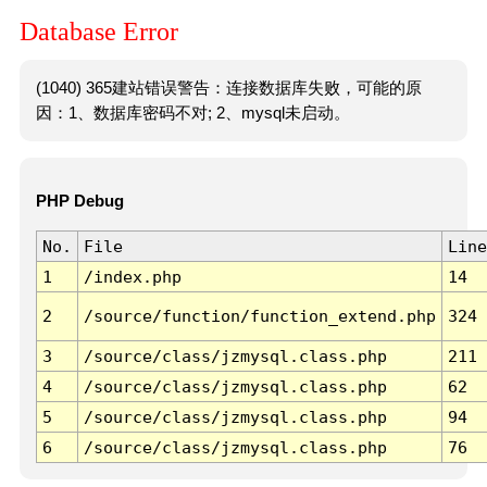
Database Error
(1040) 365建站错误警告：连接数据库失败，可能的原
因：1、数据库密码不对; 2、mysql未启动。
PHP Debug
No.
File
Line
1
/index.php
14
2
/source/function/function_extend.php
324
3
/source/class/jzmysql.class.php
211
4
/source/class/jzmysql.class.php
62
5
/source/class/jzmysql.class.php
94
6
/source/class/jzmysql.class.php
76