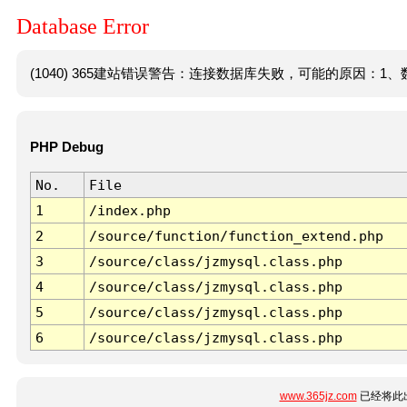
Database Error
(1040) 365建站错误警告：连接数据库失败，可能的原因：1、数
PHP Debug
No.
File
1
/index.php
2
/source/function/function_extend.php
3
/source/class/jzmysql.class.php
4
/source/class/jzmysql.class.php
5
/source/class/jzmysql.class.php
6
/source/class/jzmysql.class.php
www.365jz.com
已经将此