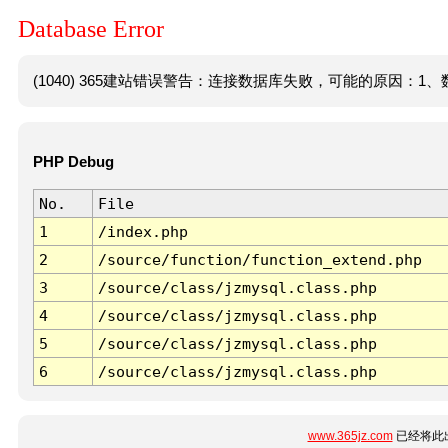
Database Error
(1040) 365建站错误警告：连接数据库失败，可能的原因：1、数
PHP Debug
No.
File
1
/index.php
2
/source/function/function_extend.php
3
/source/class/jzmysql.class.php
4
/source/class/jzmysql.class.php
5
/source/class/jzmysql.class.php
6
/source/class/jzmysql.class.php
www.365jz.com
已经将此