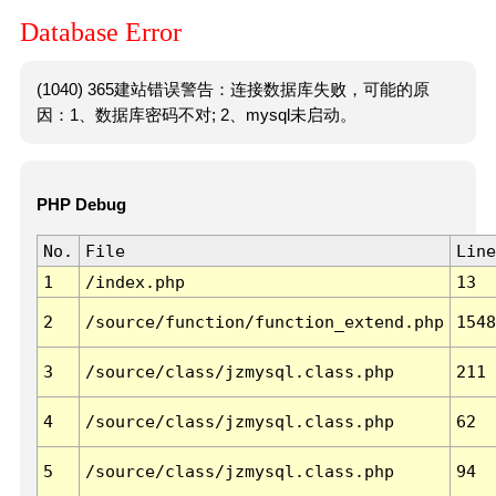
Database Error
(1040) 365建站错误警告：连接数据库失败，可能的原
因：1、数据库密码不对; 2、mysql未启动。
PHP Debug
No.
File
Line
1
/index.php
13
2
/source/function/function_extend.php
1548
3
/source/class/jzmysql.class.php
211
4
/source/class/jzmysql.class.php
62
5
/source/class/jzmysql.class.php
94