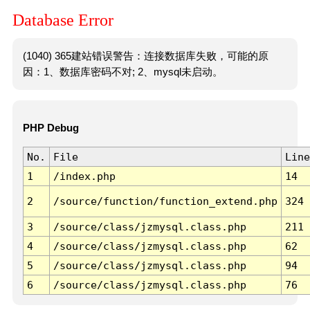
Database Error
(1040) 365建站错误警告：连接数据库失败，可能的原
因：1、数据库密码不对; 2、mysql未启动。
PHP Debug
No.
File
Line
1
/index.php
14
2
/source/function/function_extend.php
324
3
/source/class/jzmysql.class.php
211
4
/source/class/jzmysql.class.php
62
5
/source/class/jzmysql.class.php
94
6
/source/class/jzmysql.class.php
76