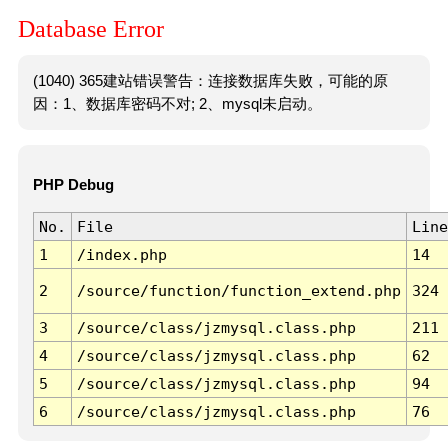
Database Error
(1040) 365建站错误警告：连接数据库失败，可能的原
因：1、数据库密码不对; 2、mysql未启动。
PHP Debug
No.
File
Line
1
/index.php
14
2
/source/function/function_extend.php
324
3
/source/class/jzmysql.class.php
211
4
/source/class/jzmysql.class.php
62
5
/source/class/jzmysql.class.php
94
6
/source/class/jzmysql.class.php
76