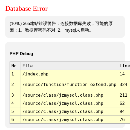
Database Error
(1040) 365建站错误警告：连接数据库失败，可能的原
因：1、数据库密码不对; 2、mysql未启动。
PHP Debug
No.
File
Line
1
/index.php
14
2
/source/function/function_extend.php
324
3
/source/class/jzmysql.class.php
211
4
/source/class/jzmysql.class.php
62
5
/source/class/jzmysql.class.php
94
6
/source/class/jzmysql.class.php
76