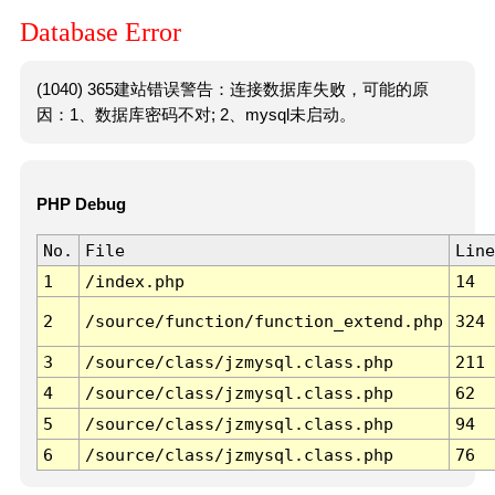
Database Error
(1040) 365建站错误警告：连接数据库失败，可能的原
因：1、数据库密码不对; 2、mysql未启动。
PHP Debug
No.
File
Line
1
/index.php
14
2
/source/function/function_extend.php
324
3
/source/class/jzmysql.class.php
211
4
/source/class/jzmysql.class.php
62
5
/source/class/jzmysql.class.php
94
6
/source/class/jzmysql.class.php
76