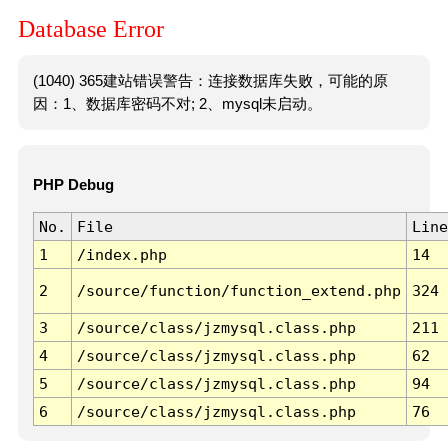
Database Error
(1040) 365建站错误警告：连接数据库失败，可能的原
因：1、数据库密码不对; 2、mysql未启动。
PHP Debug
No.
File
Line
1
/index.php
14
2
/source/function/function_extend.php
324
3
/source/class/jzmysql.class.php
211
4
/source/class/jzmysql.class.php
62
5
/source/class/jzmysql.class.php
94
6
/source/class/jzmysql.class.php
76