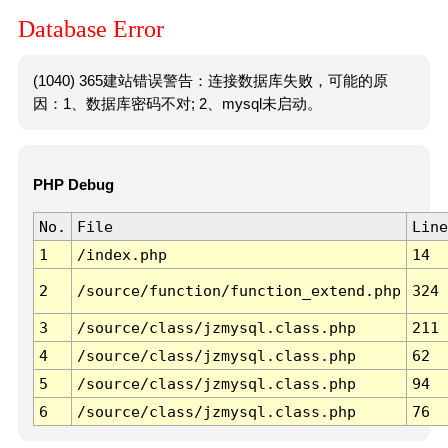
Database Error
(1040) 365建站错误警告：连接数据库失败，可能的原
因：1、数据库密码不对; 2、mysql未启动。
PHP Debug
No.
File
Line
1
/index.php
14
2
/source/function/function_extend.php
324
3
/source/class/jzmysql.class.php
211
4
/source/class/jzmysql.class.php
62
5
/source/class/jzmysql.class.php
94
6
/source/class/jzmysql.class.php
76