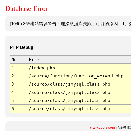
Database Error
(1040) 365建站错误警告：连接数据库失败，可能的原因：1、数
PHP Debug
No.
File
1
/index.php
2
/source/function/function_extend.php
3
/source/class/jzmysql.class.php
4
/source/class/jzmysql.class.php
5
/source/class/jzmysql.class.php
6
/source/class/jzmysql.class.php
www.365jz.com
已经将此