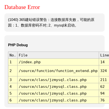
Database Error
(1040) 365建站错误警告：连接数据库失败，可能的原
因：1、数据库密码不对; 2、mysql未启动。
PHP Debug
No.
File
Line
1
/index.php
14
2
/source/function/function_extend.php
324
3
/source/class/jzmysql.class.php
211
4
/source/class/jzmysql.class.php
62
5
/source/class/jzmysql.class.php
94
6
/source/class/jzmysql.class.php
76