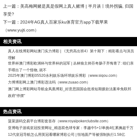
上一篇：
美高梅网赌是真是假网上真人赌博 | 半月谈丨境外拐骗, 归国
享受?
下一篇：
2024年AG真人百家乐ku体育官方app下载苹果
（www.yujti.com）
相关资讯
真人在线博彩网站澳门实力博彩 | 《无穷高出班4》第十期下：精彩看点与演员
理解
世界杯澳门博彩欧洲杯与世界杯的冠军 | 丛林狼主帅芬奇肠子齐悔青了: 咱们亲
手喂出了一个怪物, 就不
2025年澳门博彩05520永利娱乐场环球娱乐博彩（www.siqou.com）
力博博彩网上澳门博彩违法吗（www.zuaao.com）
澳门网上博彩网站导航金凤凰博彩_好意思国国会批准短期拨款法案幸免联邦
政府“停摆”
热点资讯
菠菜源码交易平台博彩套首存（www.royalpokerclubsite.com）
亚博电子游戏皇冠投资网址_精选双色球专家：李越中5+1!单挑4红累擒超千万
12代皇冠导航怎么用英冠看哪家博彩公司 | 恒地面产等被强制执行1.58亿