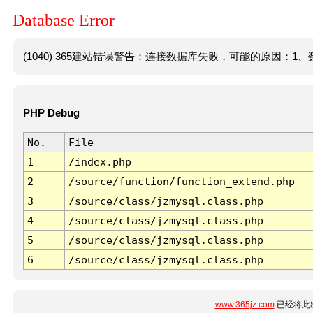
Database Error
(1040) 365建站错误警告：连接数据库失败，可能的原因：1、数
PHP Debug
No.
File
1
/index.php
2
/source/function/function_extend.php
3
/source/class/jzmysql.class.php
4
/source/class/jzmysql.class.php
5
/source/class/jzmysql.class.php
6
/source/class/jzmysql.class.php
www.365jz.com
已经将此