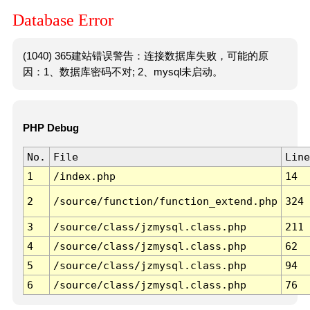
Database Error
(1040) 365建站错误警告：连接数据库失败，可能的原
因：1、数据库密码不对; 2、mysql未启动。
PHP Debug
No.
File
Line
1
/index.php
14
2
/source/function/function_extend.php
324
3
/source/class/jzmysql.class.php
211
4
/source/class/jzmysql.class.php
62
5
/source/class/jzmysql.class.php
94
6
/source/class/jzmysql.class.php
76