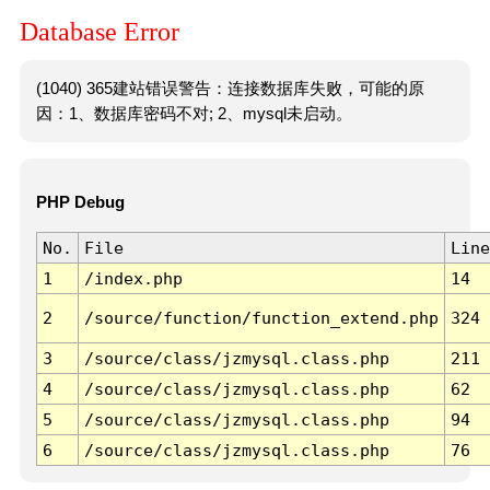
Database Error
(1040) 365建站错误警告：连接数据库失败，可能的原
因：1、数据库密码不对; 2、mysql未启动。
PHP Debug
No.
File
Line
1
/index.php
14
2
/source/function/function_extend.php
324
3
/source/class/jzmysql.class.php
211
4
/source/class/jzmysql.class.php
62
5
/source/class/jzmysql.class.php
94
6
/source/class/jzmysql.class.php
76