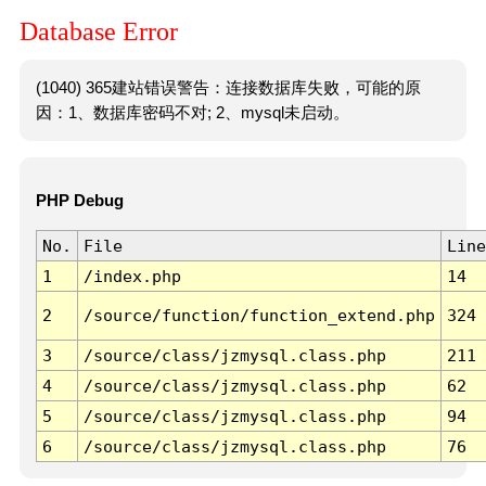
Database Error
(1040) 365建站错误警告：连接数据库失败，可能的原
因：1、数据库密码不对; 2、mysql未启动。
PHP Debug
No.
File
Line
1
/index.php
14
2
/source/function/function_extend.php
324
3
/source/class/jzmysql.class.php
211
4
/source/class/jzmysql.class.php
62
5
/source/class/jzmysql.class.php
94
6
/source/class/jzmysql.class.php
76