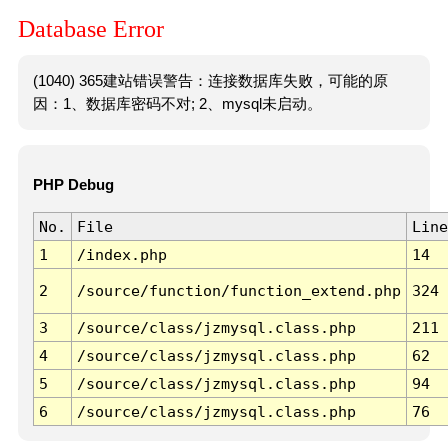
Database Error
(1040) 365建站错误警告：连接数据库失败，可能的原
因：1、数据库密码不对; 2、mysql未启动。
PHP Debug
No.
File
Line
1
/index.php
14
2
/source/function/function_extend.php
324
3
/source/class/jzmysql.class.php
211
4
/source/class/jzmysql.class.php
62
5
/source/class/jzmysql.class.php
94
6
/source/class/jzmysql.class.php
76