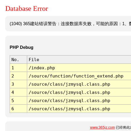
Database Error
(1040) 365建站错误警告：连接数据库失败，可能的原因：1、数
PHP Debug
No.
File
1
/index.php
2
/source/function/function_extend.php
3
/source/class/jzmysql.class.php
4
/source/class/jzmysql.class.php
5
/source/class/jzmysql.class.php
6
/source/class/jzmysql.class.php
www.365jz.com
已经将此