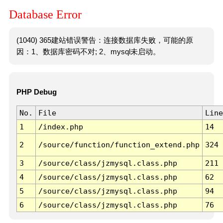
Database Error
(1040) 365建站错误警告：连接数据库失败，可能的原
因：1、数据库密码不对; 2、mysql未启动。
PHP Debug
No.
File
Line
1
/index.php
14
2
/source/function/function_extend.php
324
3
/source/class/jzmysql.class.php
211
4
/source/class/jzmysql.class.php
62
5
/source/class/jzmysql.class.php
94
6
/source/class/jzmysql.class.php
76