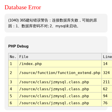
Database Error
(1040) 365建站错误警告：连接数据库失败，可能的原
因：1、数据库密码不对; 2、mysql未启动。
PHP Debug
No.
File
Line
1
/index.php
14
2
/source/function/function_extend.php
324
3
/source/class/jzmysql.class.php
211
4
/source/class/jzmysql.class.php
62
5
/source/class/jzmysql.class.php
94
6
/source/class/jzmysql.class.php
76