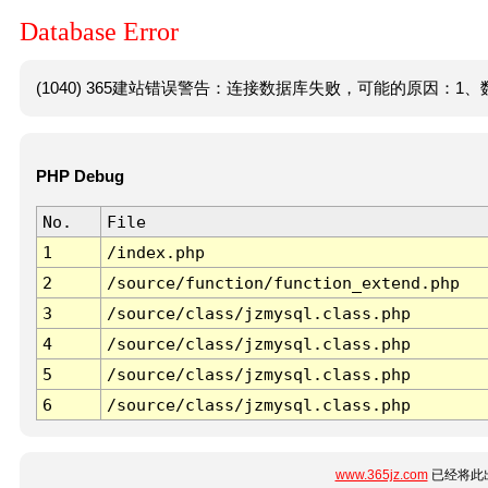
Database Error
(1040) 365建站错误警告：连接数据库失败，可能的原因：1、数
PHP Debug
No.
File
1
/index.php
2
/source/function/function_extend.php
3
/source/class/jzmysql.class.php
4
/source/class/jzmysql.class.php
5
/source/class/jzmysql.class.php
6
/source/class/jzmysql.class.php
www.365jz.com
已经将此